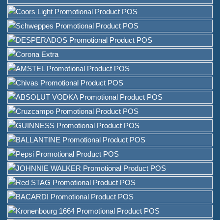
Таблички с мелом в форме
А-образной рамки на
продажу
Поставщик решений для
упаковки вина
Подставка для меню на
кастомном баре для стола
Ледяное ведро
Аксессуары для бара
Открывалка для бутылок на
крышке бара
О компании