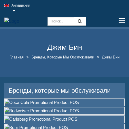
Английский
Главная
Возможности
Знак Slim Light
Джим Бин
Вывеска паба на открытом
воздухе
Главная
Бренды, Которые Мы Обслуживали
Джим Бин
Внутренние вывески для
бизнеса по лучшей цене
Оптимальные решения для
Бренды, которые мы обслуживали
поддельных неоновых
вывесок
Эффектный дизайн витрины
бутылок с алкоголем