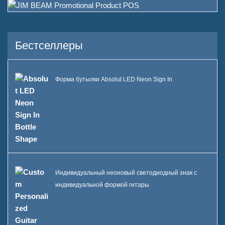
Кто мы есть
Служба
Бестселлеры
Бренды, которые мы
обслуживали
Форма бутылки Absolut LED Neon Sign In
Устойчивое развитие
Наша команда
Каталог
Случай
Корпус E с LED квадратным
Индивидуальный неоновый светодиодный знак с
ледяным ведром
индивидуальной формой гитары
Дисплей из смолы в форме
корпуса D X