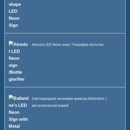
Охладитель для катящегося
льда корпуса C
Корпус B с LED ледяным
ведром
Absolut LED Neon знак / Глорифер бутылок
Витрина бутылок с витриной
А
FAQ
Новости
Свяжитесь с нами
Светодиодная неоновая вывеска Ballantine с
металлической рамой