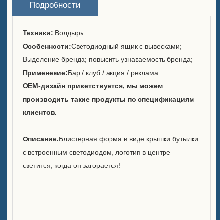
Кто мы есть
Подробности
Служба
Техники:
Волдырь
Особенности:
Светодиодный ящик с вывесками;
Бренды, которые мы
обслуживали
Выделение бренда; повысить узнаваемость бренда;
Применение:
Бар / клуб / акция / реклама
Устойчивое развитие
OEM-дизайн приветствуется, мы можем
производить такие продукты по спецификациям
Наша команда
клиентов.
Каталог
Описание:
Блистерная форма в виде крышки бутылки
Случай
с встроенным светодиодом, логотип в центре
светится, когда он загорается!
Корпус E с LED квадратным
ледяным ведром
Дисплей из смолы в форме
корпуса D X