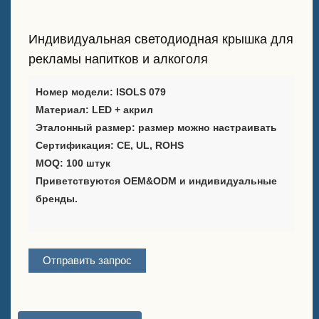
Таблички с мелом в форме
А-образной рамки на
Индивидуальная светодиодная крышка для
продажу
рекламы напитков и алкоголя
Поставщик решений для
Номер модели: ISOLS 079
упаковки вина
Материал: LED + акрил
Эталонный размер: размер можно настраивать
Подставка для меню на
кастомном баре для стола
Сертификация: CE, UL, ROHS
MOQ: 100 штук
Ледяное ведро
Приветствуются OEM&ODM и индивидуальные
бренды.
Аксессуары для бара
Открывалка для бутылок на
крышке бара
Отправить запрос
О компании