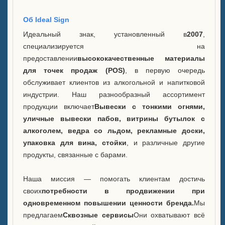
Охладитель для катящегося
Об Ideal Sign
льда корпуса C
Идеальный знак, установленный в
2007
,
специализируется на
Корпус B с LED ледяным
предоставлении
высококачественные материалы
ведром
для точек продаж (POS)
, в первую очередь
обслуживает клиентов из алкогольной и напитковой
Витрина бутылок с витриной
индустрии. Наш разнообразный ассортимент
А
продукции включает
Вывески с тонкими огнями,
уличные вывески пабов, витрины бутылок с
FAQ
алкоголем, ведра со льдом, рекламные доски,
упаковка для вина, стойки
, и различные другие
Новости
продукты, связанные с барами.
Свяжитесь с нами
Наша миссия — помогать клиентам достичь
своих
потребности в продвижении при
одновременном повышении ценности бренда.
Мы
предлагаем
Сквозные сервисы
Они охватывают всё