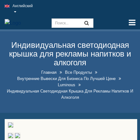
Английский
Главная
Возможности
Знак Slim Light
Индивидуальная светодиодная
крышка для рекламы напитков и
Вывеска паба на открытом
воздухе
алкоголя
Главная
Все Продукты
Внутренние вывески для
Внутренние Вывески Для Бизнеса По Лучшей Цене
бизнеса по лучшей цене
Luminous
Индивидуальная Светодиодная Крышка Для Рекламы Напитков И
Оптимальные решения для
Алкоголя
поддельных неоновых
вывесок
Эффектный дизайн витрины
бутылок с алкоголем