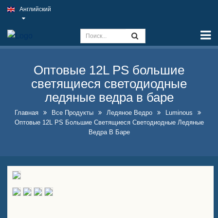
Английский
Главная
Возможности
Знак Slim Light
Оптовые 12L PS большие
светящиеся светодиодные
Вывеска паба на открытом
воздухе
ледяные ведра в баре
Главная
Все Продукты
Ледяное Ведро
Luminous
Внутренние вывески для
Оптовые 12L PS Большие Светящиеся Светодиодные Ледяные
бизнеса по лучшей цене
Ведра В Баре
Оптимальные решения для
поддельных неоновых
вывесок
Эффектный дизайн витрины
бутылок с алкоголем