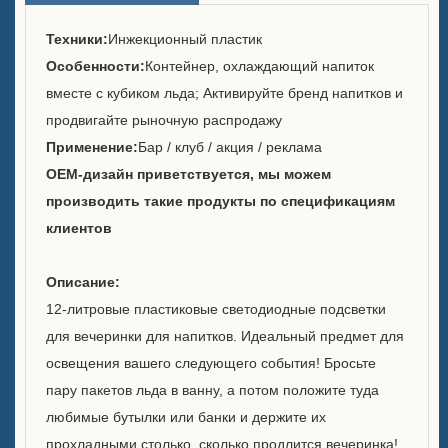
Кто мы есть
Техники:
Инжекционный пластик
Служба
Особенности:
Контейнер, охлаждающий напиток
вместе с кубиком льда; Активируйте бренд напитков и
Бренды, которые мы
обслуживали
продвигайте рыночную распродажу
Применение:
Бар / клуб / акция / реклама
Устойчивое развитие
OEM-дизайн приветствуется, мы можем
производить такие продукты по спецификациям
Наша команда
клиентов
Каталог
Описание:
Случай
12-литровые пластиковые светодиодные подсветки
для вечеринки для напитков. Идеальный предмет для
Корпус E с LED квадратным
освещения вашего следующего события! Бросьте
ледяным ведром
пару пакетов льда в ванну, а потом положите туда
Дисплей из смолы в форме
любимые бутылки или банки и держите их
корпуса D X
прохладными столько, сколько продлится вечеринка!