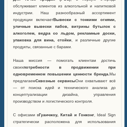
обслуживает клиентов из алкогольной и напитковой
индустрии. Наш разнообразный ассортимент
продукции включает
Вывески с тонкими огнями,
уличные вывески пабов, витрины бутылок с
алкоголем, ведра со льдом, рекламные доски,
упаковка для вина, стойки
, и различные другие
продукты, связанные с барами.
Наша миссия — помогать клиентам достичь
своих
потребности в продвижении при
одновременном повышении ценности бренда.
Мы
предлагаем
Сквозные сервисы
Они охватывают всё
— от поиска идей и технического анализа до
концептуализации дизайна, управления
производством и логистического контроля.
С офисами в
Гуанчжоу, Китай и Гонконг
, Ideal Sign
стратегически расположена для использования