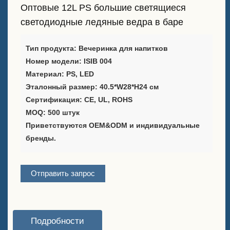
Оптовые 12L PS большие светящиеся
Таблички с мелом в форме
светодиодные ледяные ведра в баре
А-образной рамки на
продажу
Тип продукта: Вечеринка для напитков
Поставщик решений для
Номер модели: ISIB 004
упаковки вина
Материал: PS, LED
Эталонный размер: 40.5*W28*H
24 см
Подставка для меню на
Сертификация: CE, UL, ROHS
кастомном баре для стола
MOQ: 500 штук
Приветствуются OEM&ODM и индивидуальные
Ледяное ведро
бренды.
Аксессуары для бара
Отправить запрос
Открывалка для бутылок на
крышке бара
О компании
Подробности