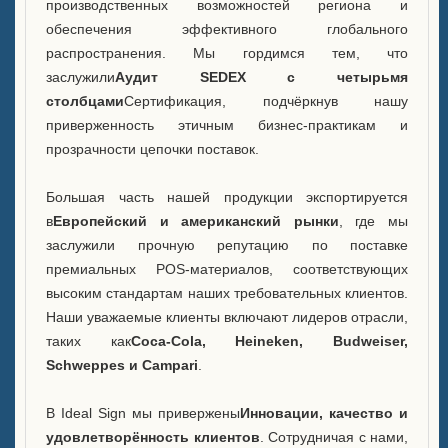
производственных возможностей региона и
обеспечения эффективного глобального
распространения. Мы гордимся тем, что
заслужили
Аудит SEDEX с четырьмя
столбцами
Сертификация, подчёркнув нашу
приверженность этичным бизнес-практикам и
прозрачности цепочки поставок.
Большая часть нашей продукции экспортируется
в
Европейский и американский рынки
, где мы
заслужили прочную репутацию по поставке
премиальных POS-материалов, соответствующих
высоким стандартам наших требовательных клиентов.
Наши уважаемые клиенты включают лидеров отрасли,
таких как
Coca-Cola, Heineken, Budweiser,
Schweppes и Campari
.
В Ideal Sign мы привержены
Инновации, качество и
удовлетворённость клиентов
. Сотрудничая с нами,