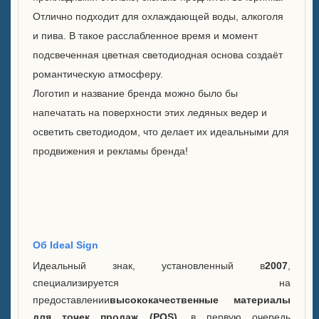
Отлично подходит для охлаждающей воды, алкоголя
Охладитель для катящегося
и пива. В такое расслабленное время и момент
льда корпуса C
подсвеченная цветная светодиодная основа создаёт
Корпус B с LED ледяным
романтическую атмосферу.
ведром
Логотип и название бренда можно было бы
напечатать на поверхности этих ледяных ведер и
Витрина бутылок с витриной
осветить светодиодом, что делает их идеальными для
А
продвижения и рекламы бренда!
FAQ
Новости
Свяжитесь с нами
Об Ideal Sign
Идеальный знак, установленный в
2007
,
специализируется на
предоставлении
высококачественные материалы
для точек продаж (POS)
, в первую очередь